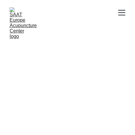
SAAT Europe 
Acupuncture 
Centre
The European Centre for SAAT (Soliman 
Auricular Allergy Treatment)
Afspraak