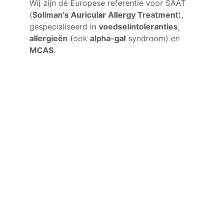
Wij zijn dé Europese referentie voor SAAT 
(
Soliman's Auricular Allergy Treatment
), 
gespecialiseerd in 
voedselintoleranties
, 
allergieën
 (ook 
alpha-gal
 syndroom) en 
MCAS
.